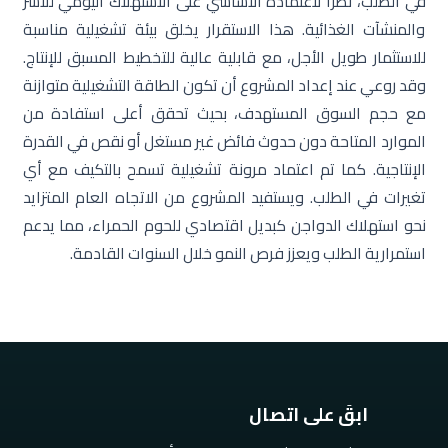
في الطلب، نظرًا لاعتماده الأساسي على الاستهلاك اليومي للأسر
والمنشآت الغذائية. هذا الاستقرار يخلق بيئة تشغيلية مناسبة
للاستثمار طويل الأجل، مع قابلية عالية للتخطيط المسبق للإنتاج.
وقد روعي عند إعداد المشروع أن تكون الطاقة التشغيلية متوازنة
مع حجم السوق المستهدف، بحيث تحقق أعلى استفادة من
الموارد المتاحة دون حدوث فائض غير مستغل أو نقص في القدرة
الإنتاجية. كما تم اعتماد مرونة تشغيلية تسمح بالتكيف مع أي
تغيرات في الطلب. ويستفيد المشروع من الاتجاه العام المتزايد
نحو استهلاك الدواجن كبديل اقتصادي للحوم الحمراء، مما يدعم
استمرارية الطلب ويعزز فرص النمو خلال السنوات القادمة.
ابقَ على اتصال