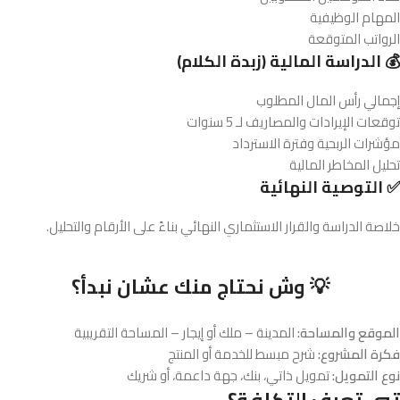
المهام الوظيفية
الرواتب المتوقعة
💰 الدراسة المالية (زبدة الكلام)
إجمالي رأس المال المطلوب
توقعات الإيرادات والمصاريف لـ 5 سنوات
مؤشرات الربحية وفترة الاسترداد
تحليل المخاطر المالية
✅ التوصية النهائية
خلاصة الدراسة والقرار الاستثماري النهائي بناءً على الأرقام والتحليل.
💡 وش نحتاج منك عشان نبدأ؟
الموقع والمساحة:
المدينة – ملك أو إيجار – المساحة التقريبية
فكرة المشروع:
شرح مبسط للخدمة أو المنتج
نوع التمويل:
تمويل ذاتي، بنك، جهة داعمة، أو شريك