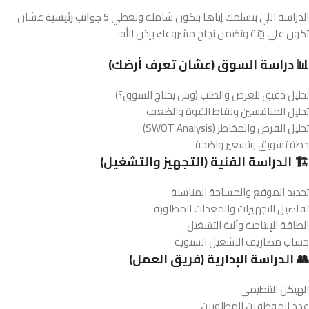
الدراسة اللي بنسلمك إياها بتكون شاملة وتغطي
5 جوانب رئيسية
عشان
تكون على بيّنة وتضمن نجاح مشروعك بإذن الله:
📊 دراسة السوق (عشان تعرف أرضك)
تحليل دقيق للعرض والطلب (وش يحتاج السوق؟)
تحليل المنافسين ونقاط القوة والضعف
تحليل الفرص والمخاطر (SWOT Analysis)
خطة تسويق وتسعير واضحة
🏗️ الدراسة الفنية (التجهيز والتشغيل)
تحديد الموقع والمساحة المناسبة
تفاصيل التجهيزات والمعدات المطلوبة
الطاقة الإنتاجية وآلية التشغيل
حساب مصاريف التشغيل السنوية
👥 الدراسة الإدارية (فريق العمل)
الهيكل التنظيمي
عدد الموظفين المطلوبين