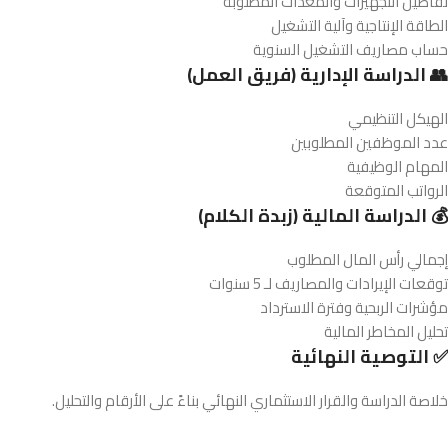
تفاصيل التجهيزات والمعدات المطلوبة
الطاقة الإنتاجية وآلية التشغيل
حساب مصاريف التشغيل السنوية
👥 الدراسة الإدارية (فريق العمل)
الهيكل التنظيمي
عدد الموظفين المطلوبين
المهام الوظيفية
الرواتب المتوقعة
💰 الدراسة المالية (زبدة الكلام)
إجمالي رأس المال المطلوب
توقعات الإيرادات والمصاريف لـ 5 سنوات
مؤشرات الربحية وفترة الاسترداد
تحليل المخاطر المالية
✅ التوصية النهائية
خلاصة الدراسة والقرار الاستثماري النهائي بناءً على الأرقام والتحليل.