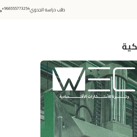
966555773254+
طلب دراسه الجدوي
كية