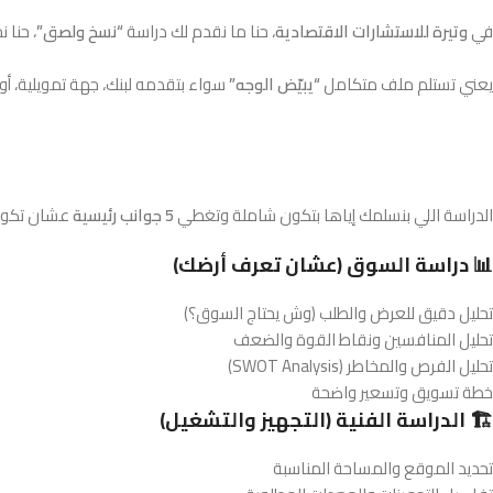
في
وتيرة للاستشارات الاقتصادية
، حنا ما نقدم لك دراسة
“نسخ ولصق”
، حنا 
يعني تستلم ملف متكامل
“يبيّض الوجه”
سواء بتقدمه لبنك، جهة تمويلية، أو
الدراسة اللي بنسلمك إياها بتكون شاملة وتغطي
5 جوانب رئيسية
عشان تكون 
📊 دراسة السوق (عشان تعرف أرضك)
تحليل دقيق للعرض والطلب (وش يحتاج السوق؟)
تحليل المنافسين ونقاط القوة والضعف
تحليل الفرص والمخاطر (SWOT Analysis)
خطة تسويق وتسعير واضحة
🏗️ الدراسة الفنية (التجهيز والتشغيل)
تحديد الموقع والمساحة المناسبة