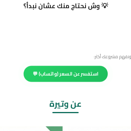
💡 وش نحتاج منك عشان نبدأ؟
ونفهم مشروعك أكثر:
استفسر عن السعر (واتساب) 💬
عن وتيرة