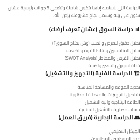
الدراسة اللي بنسلمك إياها بتكون شاملة وتغطي
5 جوانب رئيسية
عشان
تكون على بيّنة وتضمن نجاح مشروعك بإذن الله:
📊 دراسة السوق (عشان تعرف أرضك)
تحليل دقيق للعرض والطلب (وش يحتاج السوق؟)
تحليل المنافسين ونقاط القوة والضعف
تحليل الفرص والمخاطر (SWOT Analysis)
خطة تسويق وتسعير واضحة
🏗️ الدراسة الفنية (التجهيز والتشغيل)
تحديد الموقع والمساحة المناسبة
تفاصيل التجهيزات والمعدات المطلوبة
الطاقة الإنتاجية وآلية التشغيل
حساب مصاريف التشغيل السنوية
👥 الدراسة الإدارية (فريق العمل)
الهيكل التنظيمي
عدد الموظفين المطلوبين