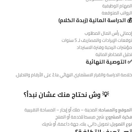
المهام الوظيفية
الرواتب المتوقعة
💰 الدراسة المالية (زبدة الكلام)
إجمالي رأس المال المطلوب
توقعات الإيرادات والمصاريف لـ 5 سنوات
مؤشرات الربحية وفترة الاسترداد
تحليل المخاطر المالية
✅ التوصية النهائية
خلاصة الدراسة والقرار الاستثماري النهائي بناءً على الأرقام والتحليل.
💡 وش نحتاج منك عشان نبدأ؟
الموقع والمساحة:
المدينة – ملك أو إيجار – المساحة التقريبية
فكرة المشروع:
شرح مبسط للخدمة أو المنتج
نوع التمويل:
تمويل ذاتي، بنك، جهة داعمة، أو شريك