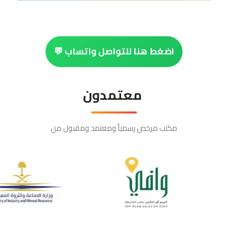
اضغط هنا للتواصل واتساب 💬
معتمدون
مكتب مرخص رسمياً ومعتمد ومقبول من