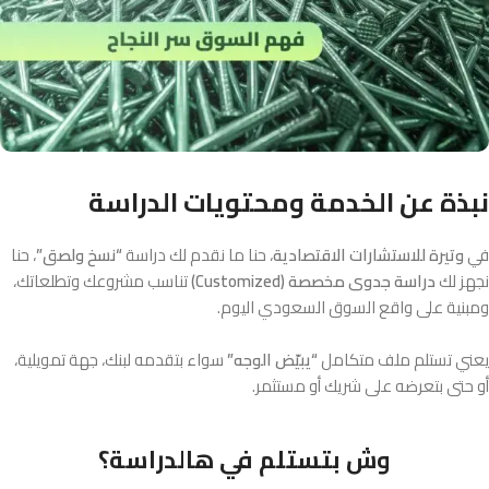
نبذة عن الخدمة ومحتويات الدراسة
في
وتيرة للاستشارات الاقتصادية
، حنا ما نقدم لك دراسة
“نسخ ولصق”
، حنا
نجهز لك
دراسة جدوى مخصصة (Customized)
تناسب مشروعك وتطلعاتك،
ومبنية على واقع السوق السعودي اليوم.
يعني تستلم ملف متكامل
“يبيّض الوجه”
سواء بتقدمه لبنك، جهة تمويلية،
أو حتى بتعرضه على شريك أو مستثمر.
وش بتستلم في هالدراسة؟