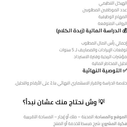
الهيكل التنظيمي
عدد الموظفين المطلوبين
المهام الوظيفية
الرواتب المتوقعة
💰 الدراسة المالية (زبدة الكلام)
إجمالي رأس المال المطلوب
توقعات الإيرادات والمصاريف لـ 5 سنوات
مؤشرات الربحية وفترة الاسترداد
تحليل المخاطر المالية
✅ التوصية النهائية
خلاصة الدراسة والقرار الاستثماري النهائي بناءً على الأرقام والتحليل.
💡 وش نحتاج منك عشان نبدأ؟
الموقع والمساحة:
المدينة – ملك أو إيجار – المساحة التقريبية
فكرة المشروع:
شرح مبسط للخدمة أو المنتج