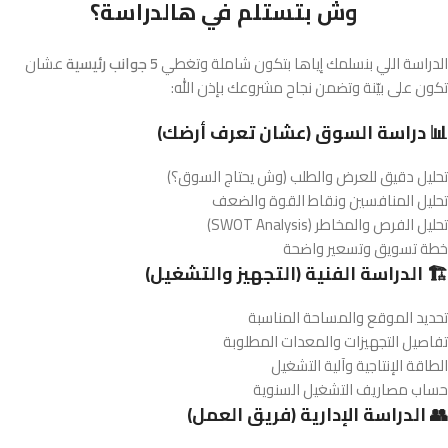
وش بتستلم في هالدراسة؟
الدراسة اللي بنسلمك إياها بتكون شاملة وتغطي
5 جوانب رئيسية
عشان
تكون على بيّنة وتضمن نجاح مشروعك بإذن الله:
📊 دراسة السوق (عشان تعرف أرضك)
تحليل دقيق للعرض والطلب (وش يحتاج السوق؟)
تحليل المنافسين ونقاط القوة والضعف
تحليل الفرص والمخاطر (SWOT Analysis)
خطة تسويق وتسعير واضحة
🏗️ الدراسة الفنية (التجهيز والتشغيل)
تحديد الموقع والمساحة المناسبة
تفاصيل التجهيزات والمعدات المطلوبة
الطاقة الإنتاجية وآلية التشغيل
حساب مصاريف التشغيل السنوية
👥 الدراسة الإدارية (فريق العمل)