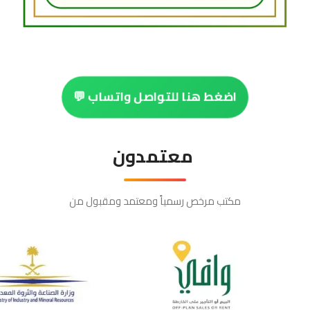
اضغط هنا للتواصل واتساب 💬
معتمدون
مكتب مرخص رسمياً ومعتمد ومقبول من