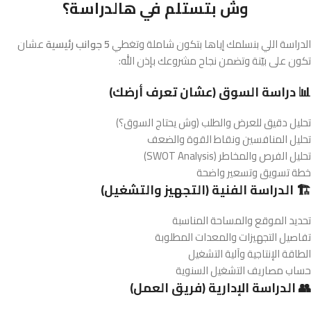
وش بتستلم في هالدراسة؟
الدراسة اللي بنسلمك إياها بتكون شاملة وتغطي
5 جوانب رئيسية
عشان
تكون على بيّنة وتضمن نجاح مشروعك بإذن الله:
📊 دراسة السوق (عشان تعرف أرضك)
تحليل دقيق للعرض والطلب (وش يحتاج السوق؟)
تحليل المنافسين ونقاط القوة والضعف
تحليل الفرص والمخاطر (SWOT Analysis)
خطة تسويق وتسعير واضحة
🏗️ الدراسة الفنية (التجهيز والتشغيل)
تحديد الموقع والمساحة المناسبة
تفاصيل التجهيزات والمعدات المطلوبة
الطاقة الإنتاجية وآلية التشغيل
حساب مصاريف التشغيل السنوية
👥 الدراسة الإدارية (فريق العمل)