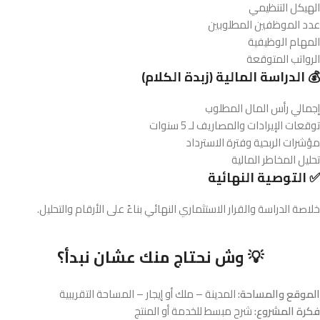
الهيكل التنظيمي
عدد الموظفين المطلوبين
المهام الوظيفية
الرواتب المتوقعة
💰 الدراسة المالية (زبدة الكلام)
إجمالي رأس المال المطلوب
توقعات الإيرادات والمصاريف لـ 5 سنوات
مؤشرات الربحية وفترة الاسترداد
تحليل المخاطر المالية
✅ التوصية النهائية
خلاصة الدراسة والقرار الاستثماري النهائي بناءً على الأرقام والتحليل.
💡 وش نحتاج منك عشان نبدأ؟
الموقع والمساحة:
المدينة – ملك أو إيجار – المساحة التقريبية
فكرة المشروع:
شرح مبسط للخدمة أو المنتج