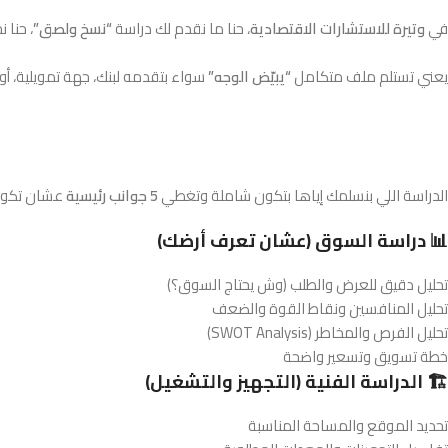
في
وتيرة للاستشارات الاقتصادية
، حنا ما نقدم لك دراسة
“نسخ ولصق”
، حنا 
يعني تستلم ملف متكامل
“يبيّض الوجه”
سواء بتقدمه لبنك، جهة تمويلية، أو
الدراسة اللي بنسلمك إياها بتكون شاملة وتغطي
5 جوانب رئيسية
عشان تكون 
📊 دراسة السوق (عشان تعرف أرضك)
تحليل دقيق للعرض والطلب (وش يحتاج السوق؟)
تحليل المنافسين ونقاط القوة والضعف
تحليل الفرص والمخاطر (SWOT Analysis)
خطة تسويق وتسعير واضحة
🏗️ الدراسة الفنية (التجهيز والتشغيل)
تحديد الموقع والمساحة المناسبة