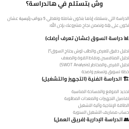
وش بتستلم في هالدراسة؟
الدراسة اللي بنسلمك إياها بتكون شاملة وتغطي
5 جوانب رئيسية
عشان
تكون على بيّنة وتضمن نجاح مشروعك بإذن الله:
📊 دراسة السوق (عشان تعرف أرضك)
تحليل دقيق للعرض والطلب (وش يحتاج السوق؟)
تحليل المنافسين ونقاط القوة والضعف
تحليل الفرص والمخاطر (SWOT Analysis)
خطة تسويق وتسعير واضحة
🏗️ الدراسة الفنية (التجهيز والتشغيل)
تحديد الموقع والمساحة المناسبة
تفاصيل التجهيزات والمعدات المطلوبة
الطاقة الإنتاجية وآلية التشغيل
حساب مصاريف التشغيل السنوية
👥 الدراسة الإدارية (فريق العمل)