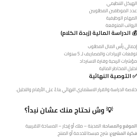
الهيكل التنظيمي
عدد الموظفين المطلوبين
المهام الوظيفية
الرواتب المتوقعة
💰 الدراسة المالية (زبدة الكلام)
إجمالي رأس المال المطلوب
توقعات الإيرادات والمصاريف لـ 5 سنوات
مؤشرات الربحية وفترة الاسترداد
تحليل المخاطر المالية
✅ التوصية النهائية
خلاصة الدراسة والقرار الاستثماري النهائي بناءً على الأرقام والتحليل.
💡 وش نحتاج منك عشان نبدأ؟
الموقع والمساحة:
المدينة – ملك أو إيجار – المساحة التقريبية
فكرة المشروع:
شرح مبسط للخدمة أو المنتج