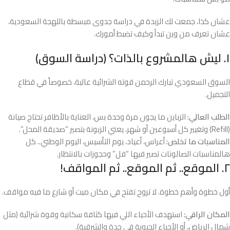
عشان كذا، جمعت لك الزبدة في دراسة جدوى مبسطة باللهجة السعودية،
عشان تعرف من وين تبدأ وكيف تضبط أمورك.
١. ليش هالمشروع بالذات؟ (دراسة السوق)
السوق السعودي تبارك الرحمن قوته الشرائية عالية، خصوصاً في قطاع
التجميل.
الطلب العالي:
الزباين ما يجون مرة وحدة بس، العناية بالأظافر تحتاج صيانة
(Refill) وتغيير كل أسبوعين أو شهر، يعني الزبونة بتصير “صديقة المحل”.
المناسبات ما تخلص:
أعراس، أعياد، يوم التأسيس، اليوم الوطني.. كل
هالمناسبات الصالونات تصير فيها “فل” وحجوزات بالانتظار.
٢. الموقع.. ثم الموقع.. ثم المواقف!
أول خطوة وأهم خطوة. لا تروح تفتح في مكان ميت أو شارع ما فيه مواقف.
المكان الراقي:
استهدف الأحياء اللي فيها كثافة سكانية وقوة شرائية (مثل
شمال الرياض، أو الأحياء الحيوية في جدة والشرقية).