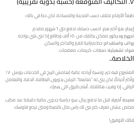
٧. التكاليف المتوقعة (حسبة بدوية تقريبية)
طبعاً الأرقام تختلف حسب المدينة والمساحة، لكن حط في بالك:
إيجار:
هو أكبر هم، احسب حسابك تدفع حق ٦ شهور مقدم.
تجهيز وديكور:
ممكن يكلفك من ١٥٠ ألف وطالع إذا تبي شي يواجه.
رواتب واستقدام:
حط ميزانية للفيز والتذاكر والسكن.
مواد تشغيلية:
صبغات، كريمات، معقمات.
الخلاصة..
المشروع فيه خير، ونسبة أرباحه عالية (هامش الربح في الخدمات يوصل ٧٠٪
وأكثر أحياناً)، لكن يبي له “متابعة”. الزباين يدورون النظافة، الدقة، والتعامل
الراقي. إذا وفرت هالثلاثة.. أبشر بالرزق اللي يسرك.
نصيحة أخيرة:
قبل ما تدفع ريال، سو دراسة جدوى مالية دقيقة عند مكتب
مختص عشان تعرف كم يبي لك راس مال بالضبط ومتى ترجع فلوسك.
فالك التوفيق!