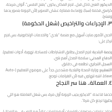
الديكور:
العين تاكل قبل.. لازم المكان يكون “يفتح النفس”، ألوان مريحة،
كراسي فخمة (سبا)، وإضاءة ممتازة عشان التصوير (لأن الزبونة بتصور يدها
وتنشر).
٣. الإجراءات والتراخيص (شغل الحكومة)
الحين الأمور صارت أسهل مع منصة “بلدي” والخدمات الإلكترونية، بس لازم
تركز على:
رخصة البلدية:
لازم المحل يطابق الاشتراطات (مساحة، تهوية، أدوات تعقيم).
الدفاع المدني:
سلامة المحل أهم شي.
السجل التجاري:
تطلعه في دقايق.
التعقيم:
وزارة الصحة والبلدية مشددين جداً على موضوع التعقيم (Auto-
clave)، انتبه تتهاون فيه لأن الغرامات توجع.
٤. العمالة.. هنا سر النجاح
خذها قاعدة: “الديكور يجيب الزبونة أول مرة، بس شغل العاملة هو اللي
يخليها ترجع كل مرة”.
تحتاج عاملات محترفات (فلبينيات أو فيتناميات غالباً هم التوب في هالمجال)