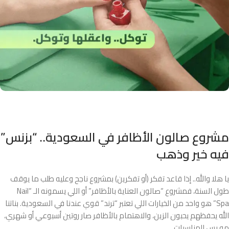
مشروع صالون الأظافر في السعودية.. “بزنس”
فيه خير وذهب
يا هلا والله.. إذا قاعد تفكر (أو تفكرين) بمشروع ناجح وعليه طلب ما يوقف
طول السنة، فمشروع “صالون العناية بالأظافر” أو اللي يسمونه الـ “Nail
Spa” هو واحد من الخيارات اللي تعتبر “ترند” قوي عندنا في السعودية. بناتنا
الله يحفظهم يحبون الزين، والاهتمام بالأظافر صار روتين أسبوعي أو شهري،
مو بس للمناسبات.