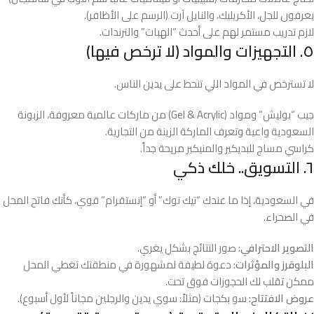
يعرفون للجل، الأكريليك، والنايل آرت (الرسم على الأظافر).
لازم تدريب مستمر لهم على أحدث “الهبات” والترندات.
٥. التجهيزات والمواد (لا ترخص فيها)
لا تسترخص في المواد اللي تنحط على يدين الناس.
جيب “بوليش” ومواد (Gel & Acrylic) من ماركات عالمية معروفة، الزبونة
السعودية واعية وتعرف الماركة الزينة من التجارية.
كراسي مساج للبديكير والمنيكير مريحة جداً.
٦. التسويق.. خلك ذكي
في السعودية، إذا ما عندك “تيك توك” أو “إنستقرام” قوي، كأنك فاتح المحل
في الصحراء.
التصوير الاحترافي:
صور النتائج بشكل يغري.
البلوقرز والمؤثرات:
دعوة لطيفة لمشهورة في منطقتك تغطي المحل
ممكن تقلب لك الحجوزات فوق تحت.
عروض الافتتاح:
سو بكجات (مثلاً: سوي يدين والرجلين مجاناً لأول أسبوع).