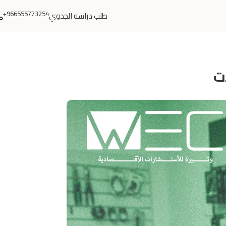
966555773254+
طلب دراسه الجدوي
ت