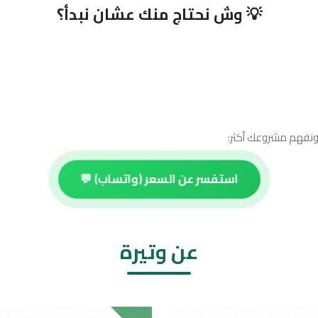
💡 وش نحتاج منك عشان نبدأ؟
ونفهم مشروعك أكثر:
استفسر عن السعر (واتساب) 💬
عن وتيرة