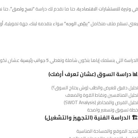
في
وتيرة للاستشارات الاقتصادية
، حنا ما نقدم لك دراسة
“نسخ ولصق”
، حنا 
يعني تستلم ملف متكامل
“يبيّض الوجه”
سواء بتقدمه لبنك، جهة تمويلية، أو
الدراسة اللي بنسلمك إياها بتكون شاملة وتغطي
5 جوانب رئيسية
عشان تكون 
📊 دراسة السوق (عشان تعرف أرضك)
تحليل دقيق للعرض والطلب (وش يحتاج السوق؟)
تحليل المنافسين ونقاط القوة والضعف
تحليل الفرص والمخاطر (SWOT Analysis)
خطة تسويق وتسعير واضحة
🏗️ الدراسة الفنية (التجهيز والتشغيل)
تحديد الموقع والمساحة المناسبة