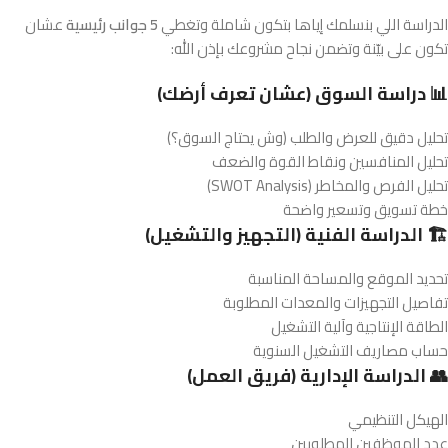
الدراسة اللي بنسلمك إياها بتكون شاملة وتغطي
5 جوانب رئيسية
عشان
تكون على بيّنة وتضمن نجاح مشروعك بإذن الله:
📊 دراسة السوق (عشان تعرف أرضك)
تحليل دقيق للعرض والطلب (وش يحتاج السوق؟)
تحليل المنافسين ونقاط القوة والضعف
تحليل الفرص والمخاطر (SWOT Analysis)
خطة تسويق وتسعير واضحة
🏗️ الدراسة الفنية (التجهيز والتشغيل)
تحديد الموقع والمساحة المناسبة
تفاصيل التجهيزات والمعدات المطلوبة
الطاقة الإنتاجية وآلية التشغيل
حساب مصاريف التشغيل السنوية
👥 الدراسة الإدارية (فريق العمل)
الهيكل التنظيمي
عدد الموظفين المطلوبين