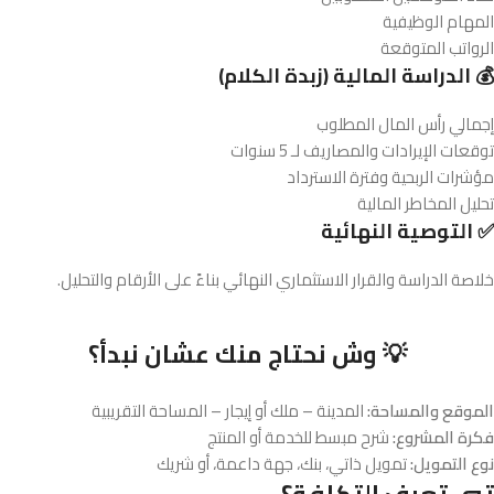
المهام الوظيفية
الرواتب المتوقعة
💰 الدراسة المالية (زبدة الكلام)
إجمالي رأس المال المطلوب
توقعات الإيرادات والمصاريف لـ 5 سنوات
مؤشرات الربحية وفترة الاسترداد
تحليل المخاطر المالية
✅ التوصية النهائية
خلاصة الدراسة والقرار الاستثماري النهائي بناءً على الأرقام والتحليل.
💡 وش نحتاج منك عشان نبدأ؟
الموقع والمساحة:
المدينة – ملك أو إيجار – المساحة التقريبية
فكرة المشروع:
شرح مبسط للخدمة أو المنتج
نوع التمويل:
تمويل ذاتي، بنك، جهة داعمة، أو شريك