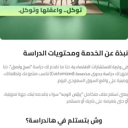
نبذة عن الخدمة ومحتويات الدراسة
في
وتيرة للاستشارات الاقتصادية
، حنا ما نقدم لك دراسة
“نسخ ولصق”
، حنا
نجهز لك
دراسة جدوى مخصصة (Customized)
تناسب مشروعك وتطلعاتك،
ومبنية على واقع السوق السعودي اليوم.
يعني تستلم ملف متكامل
“يبيّض الوجه”
سواء بتقدمه لبنك، جهة تمويلية،
أو حتى بتعرضه على شريك أو مستثمر.
وش بتستلم في هالدراسة؟