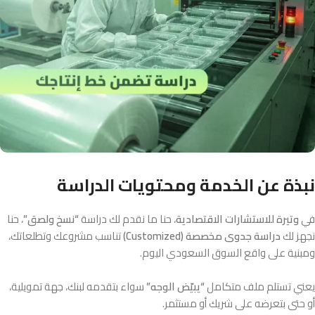
نبذة عن الخدمة ومحتويات الدراسة
في
وتيرة للاستشارات الاقتصادية
، حنا ما نقدم لك دراسة
“نسخ ولصق”
، حنا
نجهز لك
دراسة جدوى مخصصة (Customized)
تناسب مشروعك وتطلعاتك،
ومبنية على واقع السوق السعودي اليوم.
يعني تستلم ملف متكامل
“يبيّض الوجه”
سواء بتقدمه لبنك، جهة تمويلية،
أو حتى بتعرضه على شريك أو مستثمر.