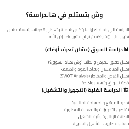
وش بتستلم في هالدراسة؟
الدراسة اللي بنسلمك إياها بتكون شاملة وتغطي
5 جوانب رئيسية
عشان
تكون على بيّنة وتضمن نجاح مشروعك بإذن الله:
📊 دراسة السوق (عشان تعرف أرضك)
تحليل دقيق للعرض والطلب (وش يحتاج السوق؟)
تحليل المنافسين ونقاط القوة والضعف
تحليل الفرص والمخاطر (SWOT Analysis)
خطة تسويق وتسعير واضحة
🏗️ الدراسة الفنية (التجهيز والتشغيل)
تحديد الموقع والمساحة المناسبة
تفاصيل التجهيزات والمعدات المطلوبة
الطاقة الإنتاجية وآلية التشغيل
حساب مصاريف التشغيل السنوية