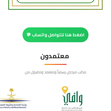
اضغط هنا للتواصل واتساب 💬
معتمدون
مكتب مرخص رسمياً ومعتمد ومقبول من