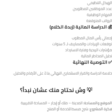
الهيكل التنظيمي
عدد الموظفين المطلوبين
المهام الوظيفية
الرواتب المتوقعة
💰 الدراسة المالية (زبدة الكلام)
إجمالي رأس المال المطلوب
توقعات الإيرادات والمصاريف لـ 5 سنوات
مؤشرات الربحية وفترة الاسترداد
تحليل المخاطر المالية
✅ التوصية النهائية
خلاصة الدراسة والقرار الاستثماري النهائي بناءً على الأرقام والتحليل.
💡 وش نحتاج منك عشان نبدأ؟
الموقع والمساحة:
المدينة – ملك أو إيجار – المساحة التقريبية
فكرة المشروع:
شرح مبسط للخدمة أو المنتج