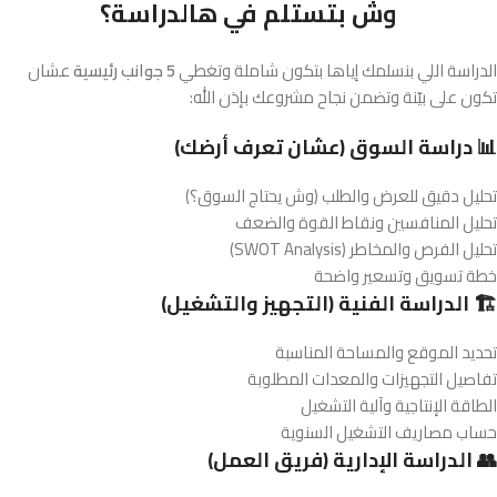
وش بتستلم في هالدراسة؟
الدراسة اللي بنسلمك إياها بتكون شاملة وتغطي
5 جوانب رئيسية
عشان
تكون على بيّنة وتضمن نجاح مشروعك بإذن الله:
📊 دراسة السوق (عشان تعرف أرضك)
تحليل دقيق للعرض والطلب (وش يحتاج السوق؟)
تحليل المنافسين ونقاط القوة والضعف
تحليل الفرص والمخاطر (SWOT Analysis)
خطة تسويق وتسعير واضحة
🏗️ الدراسة الفنية (التجهيز والتشغيل)
تحديد الموقع والمساحة المناسبة
تفاصيل التجهيزات والمعدات المطلوبة
الطاقة الإنتاجية وآلية التشغيل
حساب مصاريف التشغيل السنوية
👥 الدراسة الإدارية (فريق العمل)