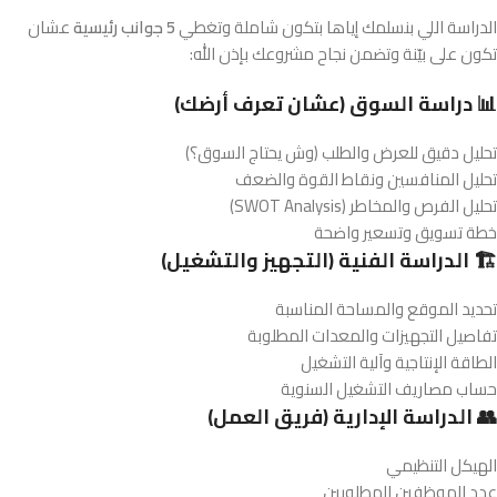
الدراسة اللي بنسلمك إياها بتكون شاملة وتغطي
5 جوانب رئيسية
عشان
تكون على بيّنة وتضمن نجاح مشروعك بإذن الله:
📊 دراسة السوق (عشان تعرف أرضك)
تحليل دقيق للعرض والطلب (وش يحتاج السوق؟)
تحليل المنافسين ونقاط القوة والضعف
تحليل الفرص والمخاطر (SWOT Analysis)
خطة تسويق وتسعير واضحة
🏗️ الدراسة الفنية (التجهيز والتشغيل)
تحديد الموقع والمساحة المناسبة
تفاصيل التجهيزات والمعدات المطلوبة
الطاقة الإنتاجية وآلية التشغيل
حساب مصاريف التشغيل السنوية
👥 الدراسة الإدارية (فريق العمل)
الهيكل التنظيمي
عدد الموظفين المطلوبين