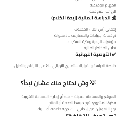
المهام الوظيفية
الرواتب المتوقعة
💰 الدراسة المالية (زبدة الكلام)
إجمالي رأس المال المطلوب
توقعات الإيرادات والمصاريف لـ 5 سنوات
مؤشرات الربحية وفترة الاسترداد
تحليل المخاطر المالية
✅ التوصية النهائية
خلاصة الدراسة والقرار الاستثماري النهائي بناءً على الأرقام والتحليل.
💡 وش نحتاج منك عشان نبدأ؟
الموقع والمساحة:
المدينة – ملك أو إيجار – المساحة التقريبية
فكرة المشروع:
شرح مبسط للخدمة أو المنتج
نوع التمويل:
تمويل ذاتي، بنك، جهة داعمة، أو شريك