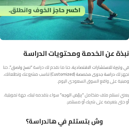
نبذة عن الخدمة ومحتويات الدراسة
في
وتيرة للاستشارات الاقتصادية
، حنا ما نقدم لك دراسة
“نسخ ولصق”
، حنا
نجهز لك
دراسة جدوى مخصصة (Customized)
تناسب مشروعك وتطلعاتك،
ومبنية على واقع السوق السعودي اليوم.
يعني تستلم ملف متكامل
“يبيّض الوجه”
سواء بتقدمه لبنك، جهة تمويلية،
أو حتى بتعرضه على شريك أو مستثمر.
وش بتستلم في هالدراسة؟